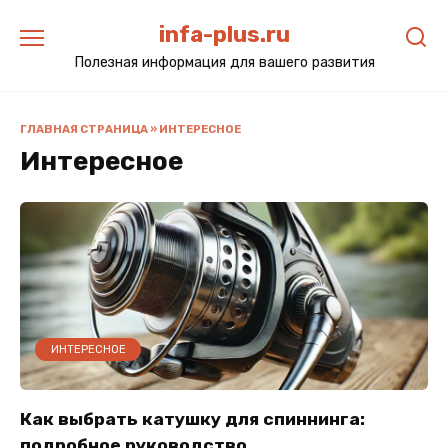
Перейти
infa-plus.ru
к
содержанию
Полезная информация для вашего развития
ГЛАВНАЯ СТРАНИЦА
»
ИНТЕРЕСНОЕ
Интересное
ИНТЕРЕСНОЕ
Как выбрать катушку для спиннинга:
подробное руководство