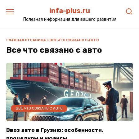
Перейти
infa-plus.ru
к
содержанию
Полезная информация для вашего развития
ГЛАВНАЯ СТРАНИЦА
»
ВСЕ ЧТО СВЯЗАНО С АВТО
Все что связано с авто
ВСЕ ЧТО СВЯЗАНО С АВТО
Ввоз авто в Грузию: особенности,
процедуры и нюансы