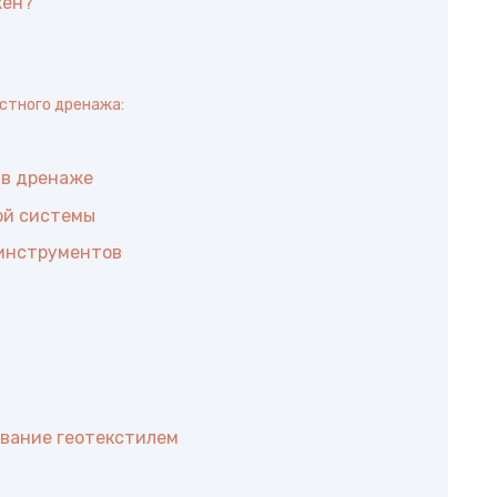
жен?
стного дренажа:
 в дренаже
ой системы
 инструментов
ивание геотекстилем