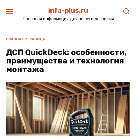
Перейти
infa-plus.ru
к
содержанию
Полезная информация для вашего развития
ГЛАВНАЯ СТРАНИЦА
ДСП QuickDeck: особенности,
преимущества и технология
монтажа