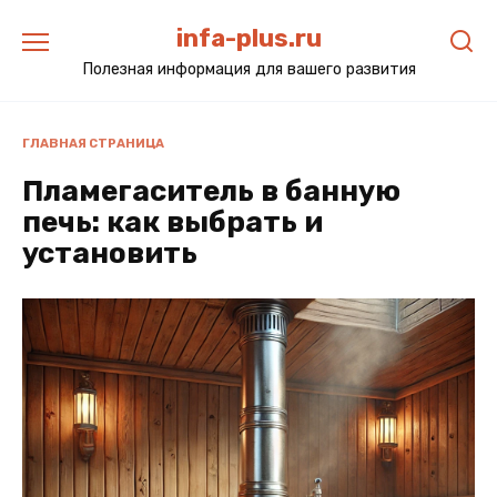
Перейти
infa-plus.ru
к
содержанию
Полезная информация для вашего развития
ГЛАВНАЯ СТРАНИЦА
Пламегаситель в банную
печь: как выбрать и
установить