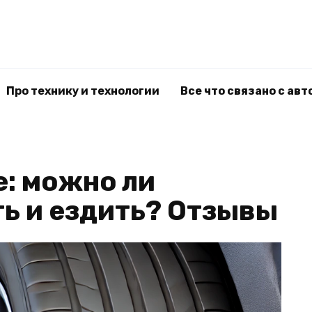
Про технику и технологии
Все что связано с авт
е: можно ли
ь и ездить? Отзывы