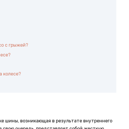
со с грыжей?
лесе?
а колесе?
нке шины, возникающая в результате внутреннего
 в свою очередь, представляет собой жесткую